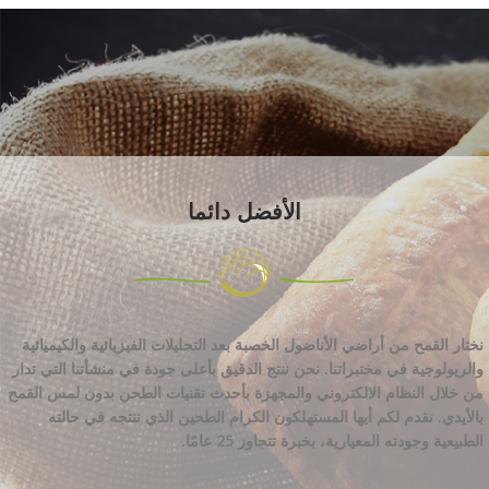
الأفضل دائما
نختار القمح من أراضي الأناضول الخصبة بعد التحليلات الفيزيائية والكيميائية
والريولوجية في مختبراتنا. نحن ننتج الدقيق بأعلى جودة في منشأتنا التي تدار
من خلال النظام الالكتروني والمجهزة بأحدث تقنيات الطحن بدون لمس القمح
بالأيدي. نقدم لكم أيها المستهلكون الكرام الطحين الذي ننتجه في حالته
الطبيعية وجودته المعيارية، بخبرة تتجاوز 25 عامًا.