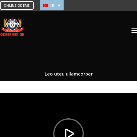
TR
ONLINE ÖDEME
Leo uteu ullamcorper