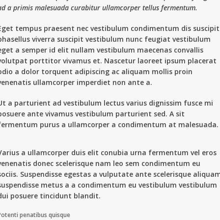
ad a primis malesuada curabitur ullamcorper tellus fermentum.
Eget tempus praesent nec vestibulum condimentum dis suscipit
phasellus viverra suscipit vestibulum nunc feugiat vestibulum
eget a semper id elit nullam vestibulum maecenas convallis
volutpat porttitor vivamus et. Nascetur laoreet ipsum placerat
odio a dolor torquent adipiscing ac aliquam mollis proin
venenatis ullamcorper imperdiet non ante a.
Ut a parturient ad vestibulum lectus varius dignissim fusce mi
posuere ante vivamus vestibulum parturient sed. A sit
fermentum purus a ullamcorper a condimentum at malesuada.
Varius a ullamcorper duis elit conubia urna fermentum vel eros
venenatis donec scelerisque nam leo sem condimentum eu
sociis. Suspendisse egestas a vulputate ante scelerisque aliqua
suspendisse metus a a condimentum eu vestibulum vestibulum
dui posuere tincidunt blandit.
Potenti penatibus quisque