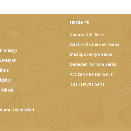
L
ÜRÜNLER
Zanaat Ehli Serisi
Gastro Özmermer Serisi
n Mesajı
Mezopotamya Serisi
& Misyon
Dededen Toruna Serisi
rimiz
Artizan Patiseri Serisi
lgeleri
Tatlı Hayat Serisi
itikası
oplumu Hizmetleri