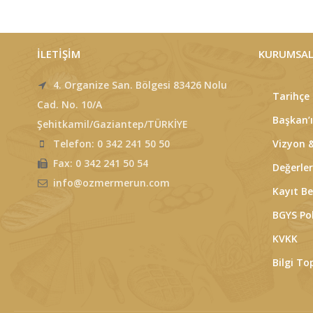
İLETİŞİM
KURUMSA
4. Organize San. Bölgesi 83426 Nolu
Tarihçe
Cad. No. 10/A
Başkan’ı
Şehitkamil/Gaziantep/TÜRKİYE
Telefon: 0 342 241 50 50
Vizyon 
Fax: 0 342 241 50 54
Değerle
info@ozmermerun.com
Kayıt Be
BGYS Pol
KVKK
Bilgi T